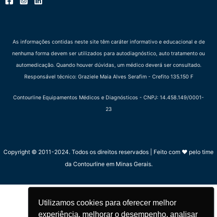
As informações contidas neste site têm caráter informativo e educacional e de
nenhuma forma devem ser utilizados para autodiagnóstico, auto tratamento ou
automedicação. Quando houver dúvidas, um médico deverá ser consultado.
Responsável técnico: Graziele Maia Alves Serafim - Crefito 135.150 F
Contourline Equipamentos Médicos e Diagnósticos - CNPJ: 14.458.149/0001-
23
Copyright © 2011-2024. Todos os direitos reservados | Feito com ❤ pelo time
da Contourline em Minas Gerais.
Utilizamos cookies para oferecer melhor
Utilizamos cookies para oferecer melhor
experiência, melhorar o desempenho, analisar
experiência, melhorar o desempenho, analisar