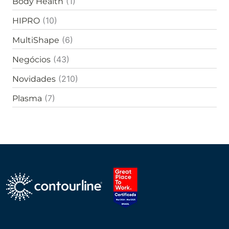
(1)
Body Health
p
o
(10)
HIPRO
r
:
(6)
MultiShape
(43)
Negócios
(210)
Novidades
(7)
Plasma