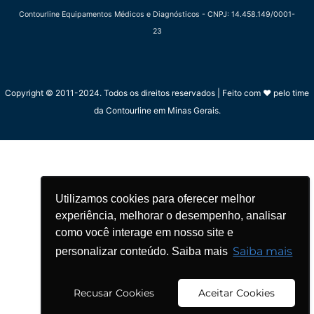
Contourline Equipamentos Médicos e Diagnósticos - CNPJ: 14.458.149/0001-
23
Copyright © 2011-2024. Todos os direitos reservados | Feito com ❤ pelo time
da Contourline em Minas Gerais.
Utilizamos cookies para oferecer melhor
Utilizamos cookies para oferecer melhor
experiência, melhorar o desempenho, analisar
experiência, melhorar o desempenho, analisar
como você interage em nosso site e
como você interage em nosso site e
Saiba mais
Saiba mais
personalizar conteúdo. Saiba mais
personalizar conteúdo. Saiba mais
Recusar Cookies
Recusar Cookies
Aceitar Cookies
Aceitar Cookies