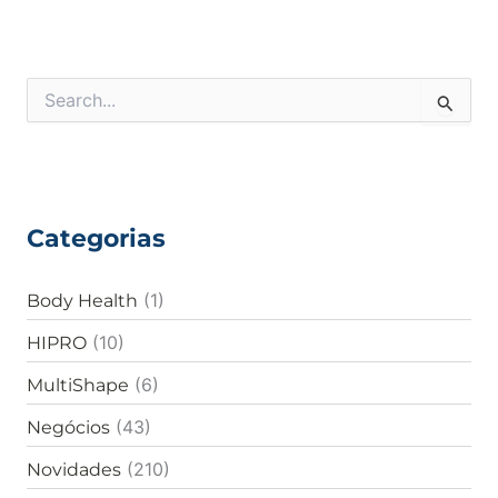
P
e
s
q
u
i
Categorias
s
a
r
(1)
Body Health
p
o
(10)
HIPRO
r
:
(6)
MultiShape
(43)
Negócios
(210)
Novidades