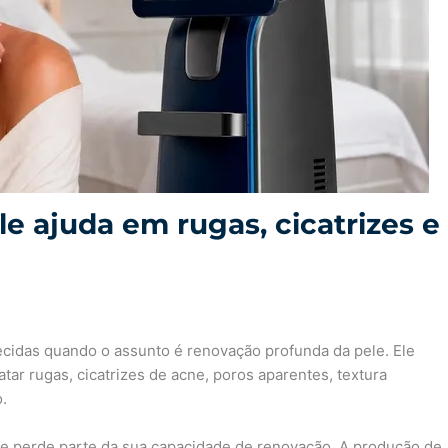
e ajuda em rugas, cicatrizes e
cidas quando o assunto é renovação profunda da pele. Ele
ar rugas, cicatrizes de acne, poros aparentes, textura
o.
e perde parte da sua capacidade de renovação. A produção de