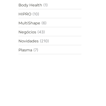
p
(1)
Body Health
o
r
(10)
HIPRO
:
(6)
MultiShape
(43)
Negócios
(210)
Novidades
(7)
Plasma