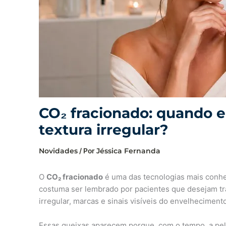
CO₂ fracionado: quando el
textura irregular?
Novidades
/ Por
Jéssica Fernanda
O
CO₂ fracionado
é uma das tecnologias mais conhe
costuma ser lembrado por pacientes que desejam trat
irregular, marcas e sinais visíveis do envelheciment
Essas queixas aparecem porque, com o tempo, a pel