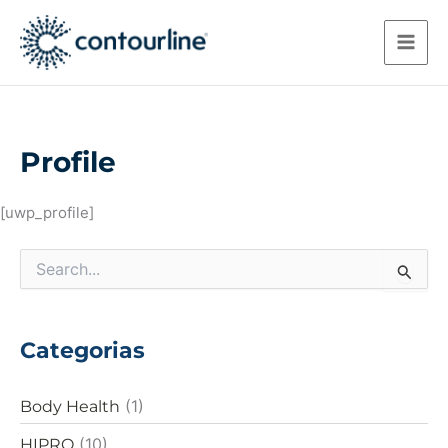
Ir
para
o
conteúdo
Profile
[uwp_profile]
P
e
s
q
Categorias
u
i
s
(1)
Body Health
a
r
(10)
HIPRO