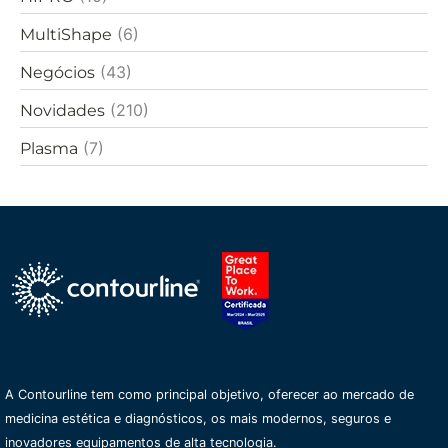
p
o
(6)
MultiShape
r
:
(43)
Negócios
(210)
Novidades
(7)
Plasma
A Contourline tem como principal objetivo, oferecer ao mercado de
medicina estética e diagnósticos, os mais modernos, seguros e
inovadores equipamentos de alta tecnologia.